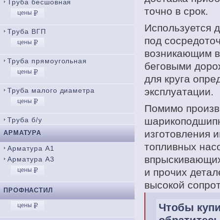
Труба бесшовная
точно в срок.
Используется д
Труба ВГП
под сосредото
возникающим в
Труба прямоугольная
беговыми доро
для круга опре
эксплуатации.
Труба малого диаметра
Помимо произв
шарикоподшипн
Труба б/у
изготовления и
АРМАТУРА
топливных насо
Арматура А1
впрыскивающих
Арматура А3
и прочих дета
высокой сопро
ПРОФНАСТИЛ
Чтобы купи