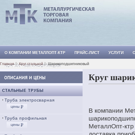
О КОМПАНИИ МЕТАЛЛОПТ-КТР
ПРАЙС-ЛИСТ
УСЛУГИ
МеталлОпт-ктр: ТРУБА СТАЛЬНАЯ, Тр
Главная
Круг стальной
Шарикоподшипниковый
КОНТАКТНАЯ ИНФОРМАЦИЯ
Круг шари
СТАЛЬНЫЕ ТРУБЫ
Труба электросварная
В компании Мет
шарикоподшипн
Труба профильная
МеталлОпт-ктр 
доставка приоб