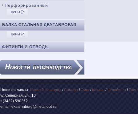
Перфорированный
БАЛКА СТАЛЬНАЯ ДВУТАВРОВАЯ
ФИТИНГИ И ОТВОДЫ
Наши филиалы:
Нижний Новгород
/
Самара
/
Омск
/
Казань
/
Челябинск
/
Рост
ул.Северная, ул., 10
т.(3432) 590252
email: ekaterinburg@metallopt.su