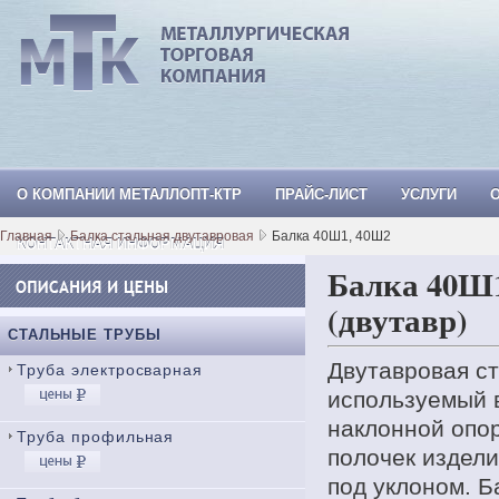
О КОМПАНИИ МЕТАЛЛОПТ-КТР
ПРАЙС-ЛИСТ
УСЛУГИ
МеталлОпт-ктр: ТРУБА СТАЛЬНАЯ, Тр
Главная
Балка стальная двутавровая
Балка 40Ш1, 40Ш2
КОНТАКТНАЯ ИНФОРМАЦИЯ
Балка 40Ш1
(двутавр)
СТАЛЬНЫЕ ТРУБЫ
Двутавровая с
Труба электросварная
используемый в
наклонной опор
Труба профильная
полочек издел
под уклоном. Б