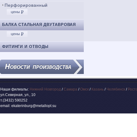
Перфорированный
БАЛКА СТАЛЬНАЯ ДВУТАВРОВАЯ
ФИТИНГИ И ОТВОДЫ
Наши филиалы:
Нижний Новгород
/
Самара
/
Омск
/
Казань
/
Челябинск
/
Рост
ул.Северная, ул., 10
т.(3432) 590252
email: ekaterinburg@metallopt.su