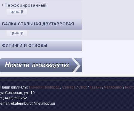
Перфорированный
БАЛКА СТАЛЬНАЯ ДВУТАВРОВАЯ
ФИТИНГИ И ОТВОДЫ
Наши филиалы:
Нижний Новгород
/
Самара
/
Омск
/
Казань
/
Челябинск
/
Рост
ул.Северная, ул., 10
т.(3432) 590252
email: ekaterinburg@metallopt.su