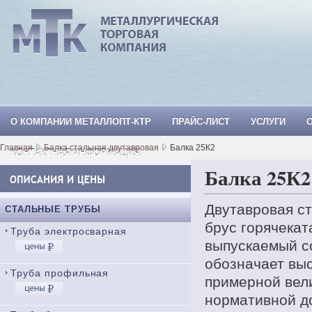
О КОМПАНИИ МЕТАЛЛОПТ-КТР
ПРАЙС-ЛИСТ
УСЛУГИ
МеталлОпт-ктр: ТРУБА СТАЛЬНАЯ, Тр
Главная
Балка стальная двутавровая
Балка 25К2
КОНТАКТНАЯ ИНФОРМАЦИЯ
Балка 25К2
Двутавровая ст
СТАЛЬНЫЕ ТРУБЫ
брус горячекат
Труба электросварная
выпускаемый с
обозначает вы
Труба профильная
примерной вел
нормативной д